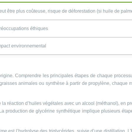
eut être plus coûteuse, risque de déforestation (si huile de pal
réoccupations éthiques
mpact environnemental
’origine. Comprendre les principales étapes de chaque process
des graisses animales ou synthèse à partir de propylène, chaqu
e la réaction d’huiles végétales avec un alcool (méthanol), en p
n. La production de glycérine synthétique implique plusieurs éta
e est l’hydrolyse des triglycérides, suivie d’une distillation. 