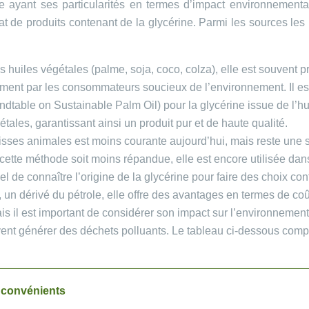
e ayant ses particularités en termes d’impact environnementa
chat de produits contenant de la glycérine. Parmi les sources les
s huiles végétales (palme, soja, coco, colza), elle est souvent p
ent par les consommateurs soucieux de l’environnement. Il est im
able on Sustainable Palm Oil) pour la glycérine issue de l’hui
tales, garantissant ainsi un produit pur et de haute qualité.
graisses animales est moins courante aujourd’hui, mais reste un
cette méthode soit moins répandue, elle est encore utilisée dan
el de connaître l’origine de la glycérine pour faire des choix c
, un dérivé du pétrole, elle offre des avantages en termes de co
s il est important de considérer son impact sur l’environnement 
vent générer des déchets polluants. Le tableau ci-dessous compa
nconvénients