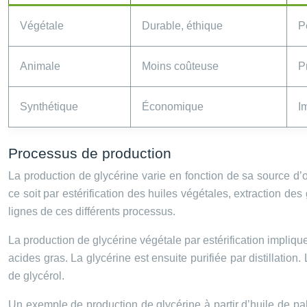
Végétale
Durable, éthique
P
Animale
Moins coûteuse
P
Synthétique
Économique
I
Processus de production
La production de glycérine varie en fonction de sa source d
ce soit par estérification des huiles végétales, extraction 
lignes de ces différents processus.
La production de glycérine végétale par estérification impliqu
acides gras. La glycérine est ensuite purifiée par distillatio
de glycérol.
Un exemple de production de glycérine à partir d’huile de palm